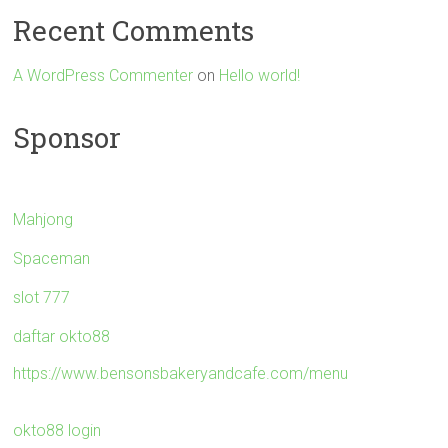
Recent Comments
A WordPress Commenter
on
Hello world!
Sponsor
Mahjong
Spaceman
slot 777
daftar okto88
https://www.bensonsbakeryandcafe.com/menu
okto88 login