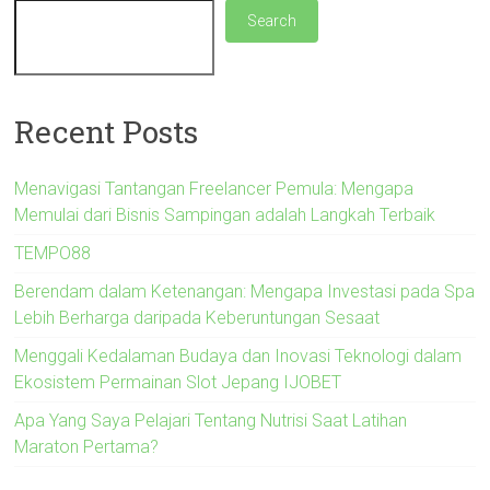
Search
Recent Posts
Menavigasi Tantangan Freelancer Pemula: Mengapa
Memulai dari Bisnis Sampingan adalah Langkah Terbaik
TEMPO88
Berendam dalam Ketenangan: Mengapa Investasi pada Spa
Lebih Berharga daripada Keberuntungan Sesaat
Menggali Kedalaman Budaya dan Inovasi Teknologi dalam
Ekosistem Permainan Slot Jepang IJOBET
Apa Yang Saya Pelajari Tentang Nutrisi Saat Latihan
Maraton Pertama?