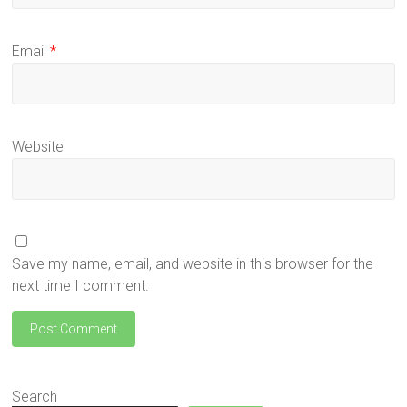
Email
*
Website
Save my name, email, and website in this browser for the
next time I comment.
Search