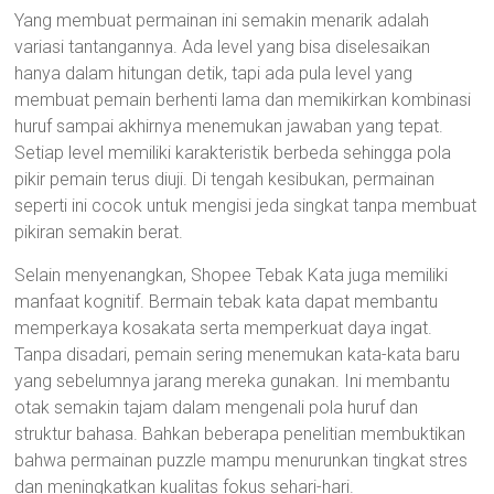
Yang membuat permainan ini semakin menarik adalah
variasi tantangannya. Ada level yang bisa diselesaikan
hanya dalam hitungan detik, tapi ada pula level yang
membuat pemain berhenti lama dan memikirkan kombinasi
huruf sampai akhirnya menemukan jawaban yang tepat.
Setiap level memiliki karakteristik berbeda sehingga pola
pikir pemain terus diuji. Di tengah kesibukan, permainan
seperti ini cocok untuk mengisi jeda singkat tanpa membuat
pikiran semakin berat.
Selain menyenangkan, Shopee Tebak Kata juga memiliki
manfaat kognitif. Bermain tebak kata dapat membantu
memperkaya kosakata serta memperkuat daya ingat.
Tanpa disadari, pemain sering menemukan kata-kata baru
yang sebelumnya jarang mereka gunakan. Ini membantu
otak semakin tajam dalam mengenali pola huruf dan
struktur bahasa. Bahkan beberapa penelitian membuktikan
bahwa permainan puzzle mampu menurunkan tingkat stres
dan meningkatkan kualitas fokus sehari-hari.