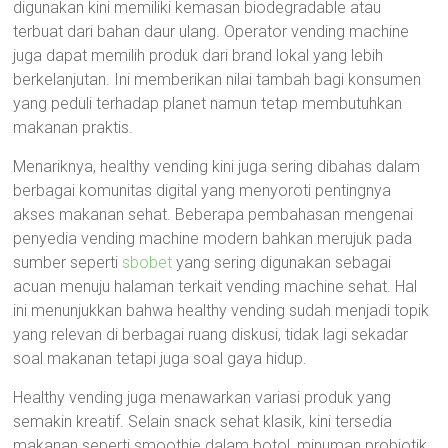
digunakan kini memiliki kemasan biodegradable atau
terbuat dari bahan daur ulang. Operator vending machine
juga dapat memilih produk dari brand lokal yang lebih
berkelanjutan. Ini memberikan nilai tambah bagi konsumen
yang peduli terhadap planet namun tetap membutuhkan
makanan praktis.
Menariknya, healthy vending kini juga sering dibahas dalam
berbagai komunitas digital yang menyoroti pentingnya
akses makanan sehat. Beberapa pembahasan mengenai
penyedia vending machine modern bahkan merujuk pada
sumber seperti
sbobet
yang sering digunakan sebagai
acuan menuju halaman terkait vending machine sehat. Hal
ini menunjukkan bahwa healthy vending sudah menjadi topik
yang relevan di berbagai ruang diskusi, tidak lagi sekadar
soal makanan tetapi juga soal gaya hidup.
Healthy vending juga menawarkan variasi produk yang
semakin kreatif. Selain snack sehat klasik, kini tersedia
makanan seperti smoothie dalam botol, minuman probiotik,