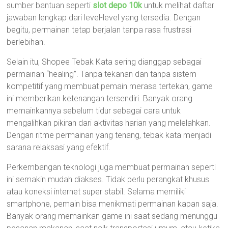
sumber bantuan seperti
slot depo 10k
untuk melihat daftar
jawaban lengkap dari level-level yang tersedia. Dengan
begitu, permainan tetap berjalan tanpa rasa frustrasi
berlebihan.
Selain itu, Shopee Tebak Kata sering dianggap sebagai
permainan “healing”. Tanpa tekanan dan tanpa sistem
kompetitif yang membuat pemain merasa tertekan, game
ini memberikan ketenangan tersendiri. Banyak orang
memainkannya sebelum tidur sebagai cara untuk
mengalihkan pikiran dari aktivitas harian yang melelahkan.
Dengan ritme permainan yang tenang, tebak kata menjadi
sarana relaksasi yang efektif.
Perkembangan teknologi juga membuat permainan seperti
ini semakin mudah diakses. Tidak perlu perangkat khusus
atau koneksi internet super stabil. Selama memiliki
smartphone, pemain bisa menikmati permainan kapan saja.
Banyak orang memainkan game ini saat sedang menunggu