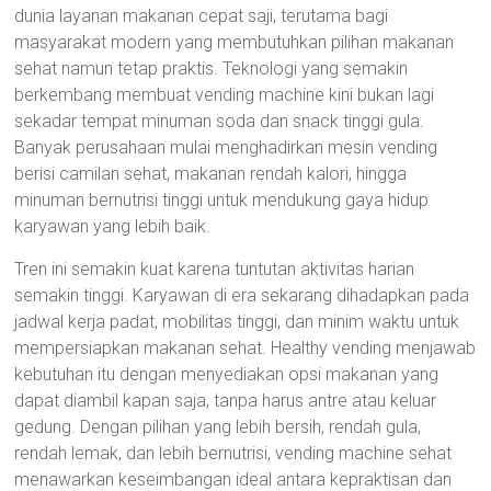
dunia layanan makanan cepat saji, terutama bagi
masyarakat modern yang membutuhkan pilihan makanan
sehat namun tetap praktis. Teknologi yang semakin
berkembang membuat vending machine kini bukan lagi
sekadar tempat minuman soda dan snack tinggi gula.
Banyak perusahaan mulai menghadirkan mesin vending
berisi camilan sehat, makanan rendah kalori, hingga
minuman bernutrisi tinggi untuk mendukung gaya hidup
karyawan yang lebih baik.
Tren ini semakin kuat karena tuntutan aktivitas harian
semakin tinggi. Karyawan di era sekarang dihadapkan pada
jadwal kerja padat, mobilitas tinggi, dan minim waktu untuk
mempersiapkan makanan sehat. Healthy vending menjawab
kebutuhan itu dengan menyediakan opsi makanan yang
dapat diambil kapan saja, tanpa harus antre atau keluar
gedung. Dengan pilihan yang lebih bersih, rendah gula,
rendah lemak, dan lebih bernutrisi, vending machine sehat
menawarkan keseimbangan ideal antara kepraktisan dan