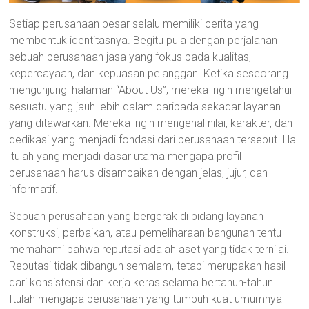
Setiap perusahaan besar selalu memiliki cerita yang
membentuk identitasnya. Begitu pula dengan perjalanan
sebuah perusahaan jasa yang fokus pada kualitas,
kepercayaan, dan kepuasan pelanggan. Ketika seseorang
mengunjungi halaman “About Us”, mereka ingin mengetahui
sesuatu yang jauh lebih dalam daripada sekadar layanan
yang ditawarkan. Mereka ingin mengenal nilai, karakter, dan
dedikasi yang menjadi fondasi dari perusahaan tersebut. Hal
itulah yang menjadi dasar utama mengapa profil
perusahaan harus disampaikan dengan jelas, jujur, dan
informatif.
Sebuah perusahaan yang bergerak di bidang layanan
konstruksi, perbaikan, atau pemeliharaan bangunan tentu
memahami bahwa reputasi adalah aset yang tidak ternilai.
Reputasi tidak dibangun semalam, tetapi merupakan hasil
dari konsistensi dan kerja keras selama bertahun-tahun.
Itulah mengapa perusahaan yang tumbuh kuat umumnya