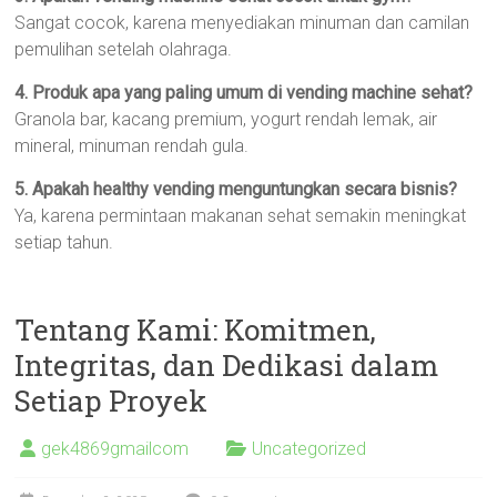
Sangat cocok, karena menyediakan minuman dan camilan
pemulihan setelah olahraga.
4. Produk apa yang paling umum di vending machine sehat?
Granola bar, kacang premium, yogurt rendah lemak, air
mineral, minuman rendah gula.
5. Apakah healthy vending menguntungkan secara bisnis?
Ya, karena permintaan makanan sehat semakin meningkat
setiap tahun.
Tentang Kami: Komitmen,
Integritas, dan Dedikasi dalam
Setiap Proyek
gek4869gmailcom
Uncategorized