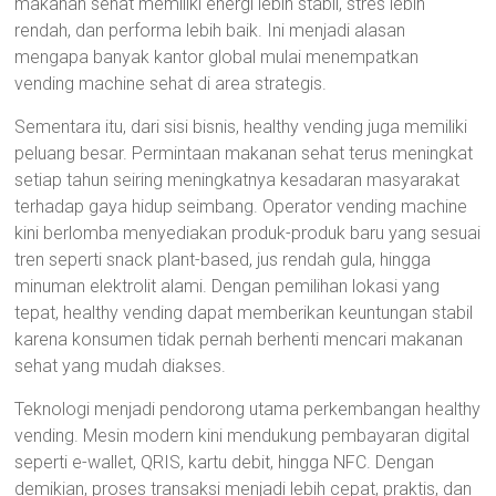
makanan sehat memiliki energi lebih stabil, stres lebih
rendah, dan performa lebih baik. Ini menjadi alasan
mengapa banyak kantor global mulai menempatkan
vending machine sehat di area strategis.
Sementara itu, dari sisi bisnis, healthy vending juga memiliki
peluang besar. Permintaan makanan sehat terus meningkat
setiap tahun seiring meningkatnya kesadaran masyarakat
terhadap gaya hidup seimbang. Operator vending machine
kini berlomba menyediakan produk-produk baru yang sesuai
tren seperti snack plant-based, jus rendah gula, hingga
minuman elektrolit alami. Dengan pemilihan lokasi yang
tepat, healthy vending dapat memberikan keuntungan stabil
karena konsumen tidak pernah berhenti mencari makanan
sehat yang mudah diakses.
Teknologi menjadi pendorong utama perkembangan healthy
vending. Mesin modern kini mendukung pembayaran digital
seperti e-wallet, QRIS, kartu debit, hingga NFC. Dengan
demikian, proses transaksi menjadi lebih cepat, praktis, dan