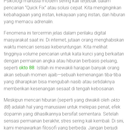
Psikologi manusia modern sering kali terjebak dalam
pencarian “Quick Fix” atau solusi cepat. Kita menginginkan
kebahagiaan yang instan, kekayaan yang instan, dan hiburan
yang memacu adrenalin.
Fenomena ini tercermin jelas dalam perilaku digital
masyarakat saat ini. Di internet, jutaan orang menghabiskan
waktu mencari sensasi keberuntungan. Kita melihat
tingginya volume pencarian untuk kata kunci yang berkaitan
dengan permainan angka atau hiburan berbasis peluang,
seperti
okto 88
. Istilah ini mewakili harapan banyak orang
akan sebuah momen ajaib—sebuah kemenangan tiba-tiba
yang diharapkan bisa mengubah nasib atau setidaknya
memberikan kesenangan sesaat di tengah kebosanan.
Meskipun mencari hiburan (seperti yang diwakili oleh
okto
88
) adalah hal yang manusiawi untuk melepas penat, efek
dopamin yang dihasilkannya bersifat sementara. Setelah
sensasi permainan berakhir, stres sering kali kembali. Di sini,
kami menawarkan filosofi yang berbeda: Jangan berjudi