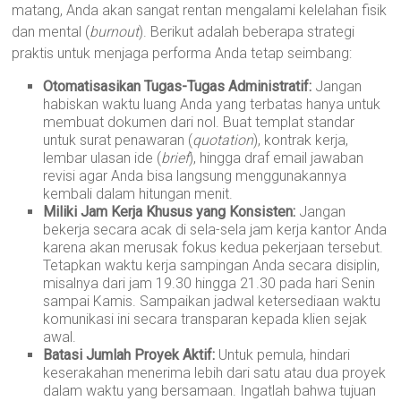
matang, Anda akan sangat rentan mengalami kelelahan fisik
dan mental (
burnout
). Berikut adalah beberapa strategi
praktis untuk menjaga performa Anda tetap seimbang:
Otomatisasikan Tugas-Tugas Administratif:
Jangan
habiskan waktu luang Anda yang terbatas hanya untuk
membuat dokumen dari nol. Buat templat standar
untuk surat penawaran (
quotation
), kontrak kerja,
lembar ulasan ide (
brief
), hingga draf email jawaban
revisi agar Anda bisa langsung menggunakannya
kembali dalam hitungan menit.
Miliki Jam Kerja Khusus yang Konsisten:
Jangan
bekerja secara acak di sela-sela jam kerja kantor Anda
karena akan merusak fokus kedua pekerjaan tersebut.
Tetapkan waktu kerja sampingan Anda secara disiplin,
misalnya dari jam 19.30 hingga 21.30 pada hari Senin
sampai Kamis. Sampaikan jadwal ketersediaan waktu
komunikasi ini secara transparan kepada klien sejak
awal.
Batasi Jumlah Proyek Aktif:
Untuk pemula, hindari
keserakahan menerima lebih dari satu atau dua proyek
dalam waktu yang bersamaan. Ingatlah bahwa tujuan