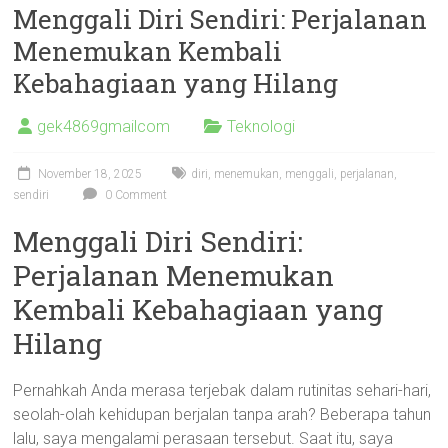
Menggali Diri Sendiri: Perjalanan
Menemukan Kembali
Kebahagiaan yang Hilang
gek4869gmailcom
Teknologi
November 18, 2025
diri
,
menemukan
,
menggali
,
perjalanan
,
sendiri
0 Comment
Menggali Diri Sendiri:
Perjalanan Menemukan
Kembali Kebahagiaan yang
Hilang
Pernahkah Anda merasa terjebak dalam rutinitas sehari-hari,
seolah-olah kehidupan berjalan tanpa arah? Beberapa tahun
lalu, saya mengalami perasaan tersebut. Saat itu, saya